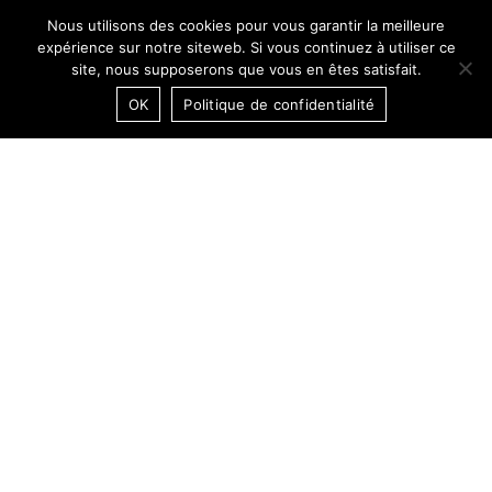
Nous utilisons des cookies pour vous garantir la meilleure
expérience sur notre siteweb. Si vous continuez à utiliser ce
site, nous supposerons que vous en êtes satisfait.
OK
Politique de confidentialité
11:28:48 CET
DARK MODE / OFF