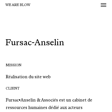
Men
Skip
WE ARE BLOW
to
main
content
Fursac-Anselin
MISSION
Réalisation du site web
CLIENT
Fursac•Anselin & Associés est un cabinet de
ressources humaines dédié aux acteurs