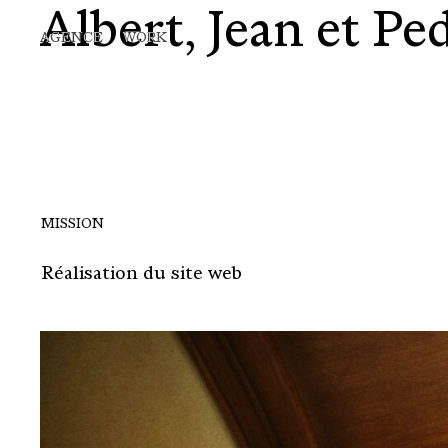
Albert, Jean et Pe
Skip
AGENCE
WORK
to
main
content
MISSION
Réalisation du site web