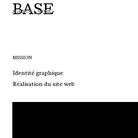
BASE
Skip
AGENCE
WORK
to
main
content
MISSION
Identité graphique
Réalisation du site web