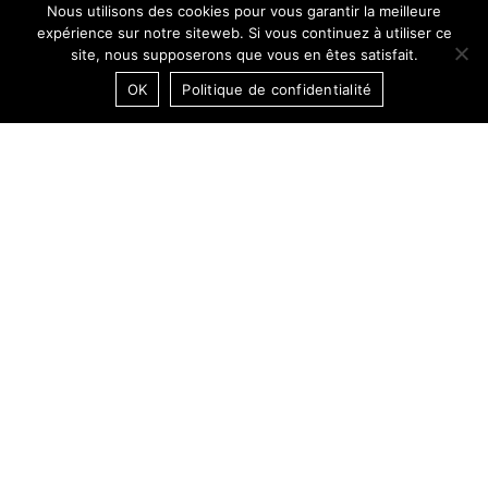
Nous utilisons des cookies pour vous garantir la meilleure
expérience sur notre siteweb. Si vous continuez à utiliser ce
site, nous supposerons que vous en êtes satisfait.
OK
Politique de confidentialité
15:12:04 CET
DARK MODE / OFF