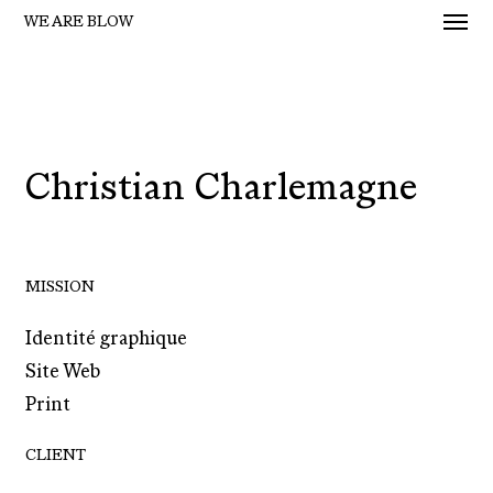
Men
Skip
WE ARE BLOW
to
main
content
Christian Charlemagne
MISSION
Identité graphique
Site Web
Print
CLIENT