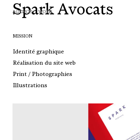
Spark Avocats
Skip
AGENCE
WORK
to
main
content
MISSION
Identité graphique
Réalisation du site web
Print / Photographies
Illustrations