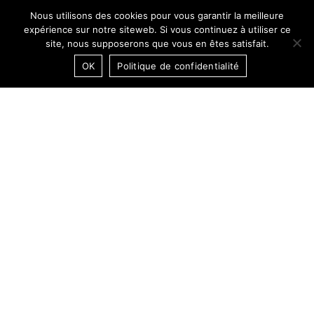
Nous utilisons des cookies pour vous garantir la meilleure
expérience sur notre siteweb. Si vous continuez à utiliser ce
site, nous supposerons que vous en êtes satisfait.
OK
Politique de confidentialité
19:05:15 CET
DARK MODE / OFF